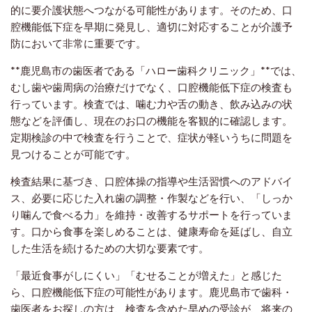
的に要介護状態へつながる可能性があります。そのため、口
腔機能低下症を早期に発見し、適切に対応することが介護予
防において非常に重要です。
**鹿児島市の歯医者である「ハロー歯科クリニック」**では、
むし歯や歯周病の治療だけでなく、口腔機能低下症の検査も
行っています。検査では、噛む力や舌の動き、飲み込みの状
態などを評価し、現在のお口の機能を客観的に確認します。
定期検診の中で検査を行うことで、症状が軽いうちに問題を
見つけることが可能です。
検査結果に基づき、口腔体操の指導や生活習慣へのアドバイ
ス、必要に応じた入れ歯の調整・作製などを行い、「しっか
り噛んで食べる力」を維持・改善するサポートを行っていま
す。口から食事を楽しめることは、健康寿命を延ばし、自立
した生活を続けるための大切な要素です。
「最近食事がしにくい」「むせることが増えた」と感じた
ら、口腔機能低下症の可能性があります。鹿児島市で歯科・
歯医者をお探しの方は、検査を含めた早めの受診が、将来の