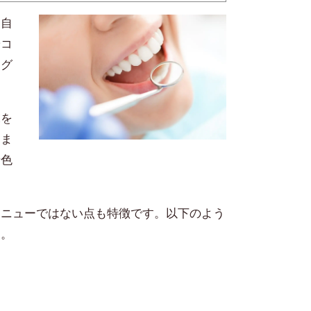
た自
やコ
ング
末を
しま
着色
メニューではない点も特徴です。以下のよう
す。