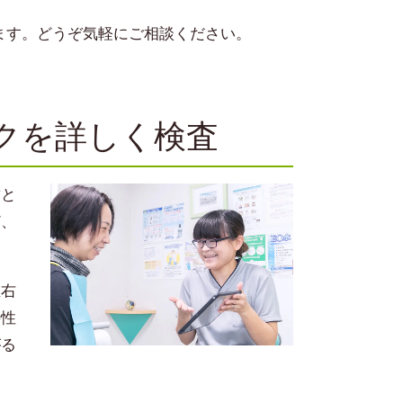
います。どうぞ気軽にご相談ください。
クを詳しく検査
歯と
ど、
左右
特性
がる