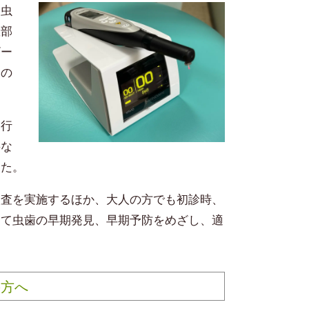
て虫
患部
ザー
中の
進行
要な
した。
検査を実施するほか、大人の方でも初診時、
して虫歯の早期発見、早期予防をめざし、適
の方へ