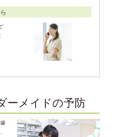
ちら
ど
に
ダーメイドの予防
、歯
か、