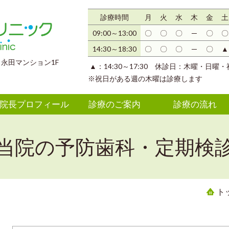
診療時間
月
火
水
木
金
土
09:00～13:00
〇
〇
〇
─
〇
〇
14:30～18:30
〇
〇
〇
─
〇
▲
5 永田マンション1F
▲：14:30～17:30 休診日：木曜・日曜・
※祝日がある週の木曜は診療します
院長プロフィール
診療のご案内
診療の流れ
当院の予防歯科・定期検
ト