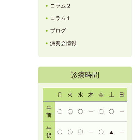
コラム２
コラム１
ブログ
演奏会情報
診療時間
月
火
水
木
金
土
日
午
〇
〇
〇
─
〇
〇
─
前
午
〇
〇
〇
─
〇
▲
─
後