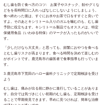
むし歯を防ぐ食べ方のコツ:
お菓子やスナック、飴やグミな
どをを長時間口に入れっぱなしにしないようにしましょう。
食べ終わった後は、すぐにお水やお茶で口をすすぐと良いで
すよ。そのあと
キシリトール入りのガムを噛むのも、むし歯
予防に役立ちます。キシリトール製品でもオススメは、特定
保健用食品（いわゆる特保）のマークが入ったものがいいで
す。
「少しだけなら大丈夫」と思っても、頻繁におやつを食べる
とむし歯リスクが高まります。食べる時間を決めて楽しむの
がポイントです。鹿児島市の歯医者で食事指導も行っていま
す。
3. 鹿児島市下荒田のハロー歯科クリニックで定期検診を受け
よう
むし歯は、痛みが出る前に静かに進行していることがありま
す。自分では気づきにくい初期のむし歯も、定期検診を受け
ることで早期発見できます。早めに見つければ、簡単な治療